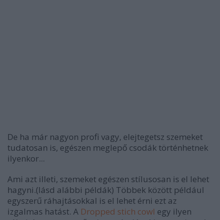
De ha már nagyon profi vagy, elejtegetsz szemeket
tudatosan is, egészen meglepő csodák történhetnek
ilyenkor...
Ami azt illeti, szemeket egészen stílusosan is el lehet
hagyni.(lásd alábbi példák) Többek között például
egyszerű ráhajtásokkal is el lehet érni ezt az
izgalmas hatást. A
Dropped stich cowl
egy ilyen