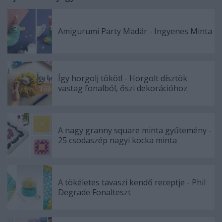
Amigurumi Party Madár - Ingyenes Minta
Így horgolj tököt! - Horgolt dísztök
vastag fonalból, őszi dekorációhoz
A nagy granny square minta gyűtemény -
25 csodaszép nagyi kocka minta
A tökéletes tavaszi kendő receptje - Phil
Degrade Fonalteszt