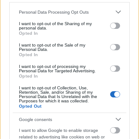
Please note that this website/app uses one or more Google
Personal Data Processing Opt Outs
Sajna nem találtam forrást. Pinterest közkincs.
services and may gather and store information including but
not limited to your visit or usage behaviour. You may click to
I want to opt-out of the Sharing of my
personal data.
grant or deny consent to Google and its third-party tags to
Opted In
use your data for below specified purposes in below Google
consent section.
I want to opt-out of the Sale of my
Personal Data.
Opted In
I want to opt-out of processing my
Personal Data for Targeted Advertising.
Opted In
I want to opt-out of Collection, Use,
Retention, Sale, and/or Sharing of my
Personal Data that Is Unrelated with the
Purposes for which it was collected.
Opted Out
Google consents
I want to allow Google to enable storage
related to advertising like cookies on web or