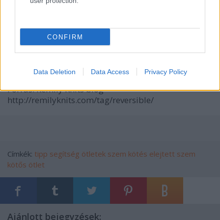
user protection.
CONFIRM
Data Deletion
Data Access
Privacy Policy
Forrás: Remily Knits blog
http://remilyknits.com/tag/reversible/
Címkék:
tipp
segítség
ötletek
szem
kötés
elejtett szem
kötős ötlet
Ajánlott bejegyzések: