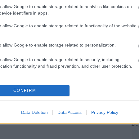
o allow Google to enable storage related to analytics like cookies on
evice identifiers in apps.
o allow Google to enable storage related to functionality of the website
o allow Google to enable storage related to personalization.
To
o allow Google to enable storage related to security, including
T
cation functionality and fraud prevention, and other user protection.
a
H
I
T
CONFIRM
M
H
e
Data Deletion
Data Access
Privacy Policy
Be