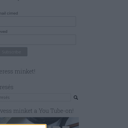
ail címed
eved
eress minket!
resés
vess minket a You Tube-on!