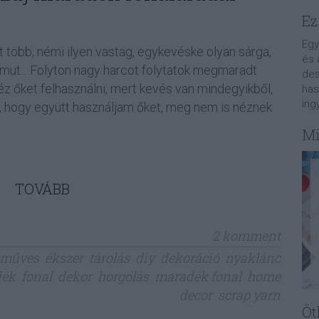
Ez
Egy
t több, némi ilyen vastag, egykevéske olyan sárga,
és 
mut... Folyton nagy harcot folytatok megmaradt
des
éz őket felhasználni, mert kevés van mindegyikből,
has
ing
, hogy együtt használjam őket, meg nem is néznek
Mi
TOVÁBB
2
komment
zműves
ékszer
tárolás
diy
dekoráció
nyaklánc
dék
fonal
dekor
horgolás
maradék fonal
home
decor
scrap yarn
Öt