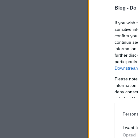
Blog -
Do 
If you wish 
sensitive in
confirm you
continue se
information 
further disc
participants
Downstream 
Please note
information 
deny consent
in below Go
Persona
I want t
Opted 