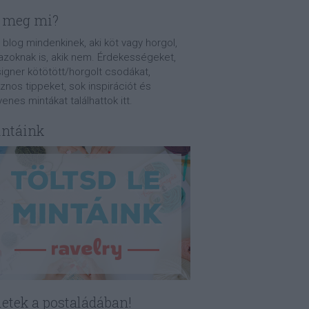
 meg mi?
 blog mindenkinek, aki köt vagy horgol,
azoknak is, akik nem. Érdekességeket,
igner kötötött/horgolt csodákat,
znos tippeket, sok inspirációt és
yenes mintákat találhattok itt.
ntáink
letek a postaládában!