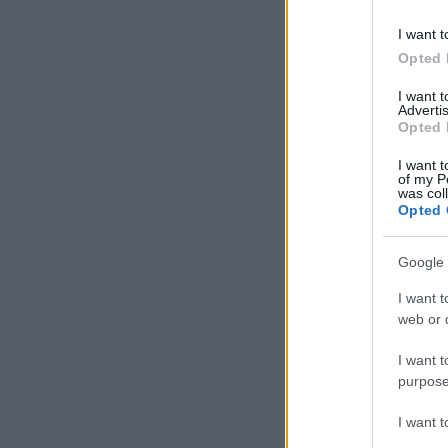
I want t
Opted 
I want 
Advertis
Opted 
I want t
of my P
was col
Opted 
Google 
I want t
web or d
I want t
purpose
I want 