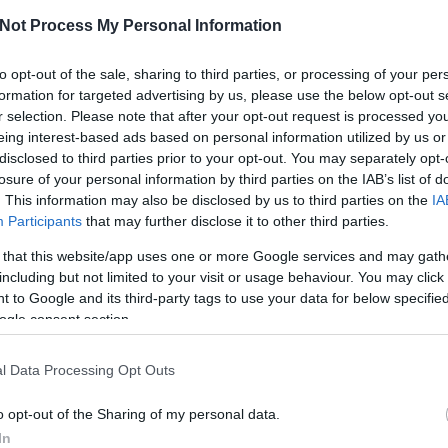
Not Process My Personal Information
to opt-out of the sale, sharing to third parties, or processing of your per
formation for targeted advertising by us, please use the below opt-out s
r selection. Please note that after your opt-out request is processed y
eing interest-based ads based on personal information utilized by us or
disclosed to third parties prior to your opt-out. You may separately opt-
Ka
losure of your personal information by third parties on the IAB’s list of
. This information may also be disclosed by us to third parties on the
IA
Des
Participants
that may further disclose it to other third parties.
Eg
Eza
 that this website/app uses one or more Google services and may gath
Ha
including but not limited to your visit or usage behaviour. You may click 
Ins
 to Google and its third-party tags to use your data for below specifi
Köt
ogle consent section.
Min
Ny
l Data Processing Opt Outs
Ölt
Tan
o opt-out of the Sharing of my personal data.
Fon
In