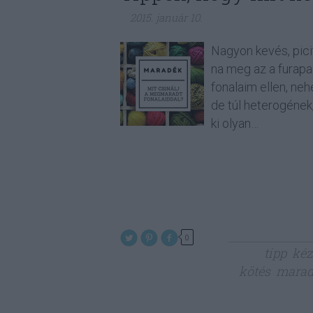
2015. január 10.
Nagyon kevés, pici
na meg az a furapa
fonalaim ellen, neh
de túl heterogének
ki olyan…
0
tipp
ké
kötés
mara