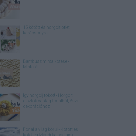
15 kötött és horgolt ötlet
karácsonyra
Bambusz minta kötése -
Mintatár
Így horgolj tököt! - Horgolt
dísztök vastag fonalból, őszi
dekorációhoz
Fonal a világ körül - Kötött és
kötetlen Izlandi kalandjaim