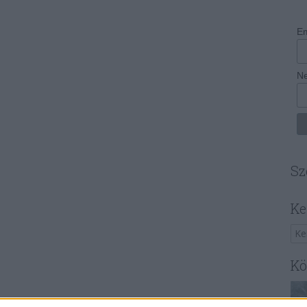
Em
N
Sz
Ke
Kö