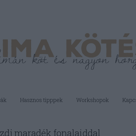
ták
Hasznos tipppek
Workshopok
Kapc
zdj maradék fonalaiddal