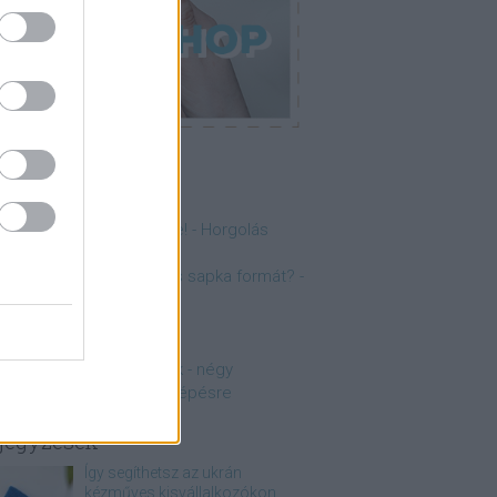
p 5
anulj meg horgolni online! - Horgolás
lapjai lépésről lépésre
ogyan érd el a tökéletes sapka formát? -
nfografika
anulj meg kötni online!
amuszok és papuszok
orgolt minták kezdőknek - négy
gyszerű minta lépésről lépésre
jegyzések
Így segíthetsz az ukrán
kézműves kisvállalkozókon,