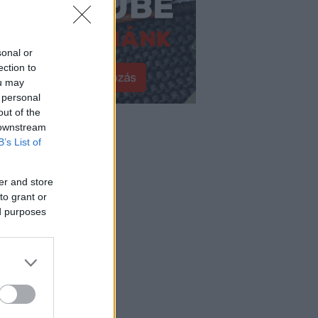
sonal or
ection to
ou may
 personal
out of the
tegóriák
 downstream
B’s List of
ignerek
yebek
miénk!
er and store
sznos
to grant or
pirációk
ed purposes
őceleb!
ták
úz
éstöltés
ulj valami újat!
almánia