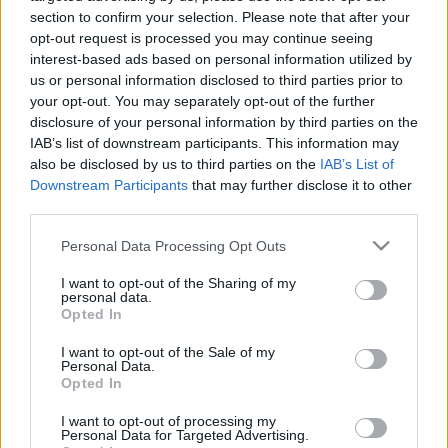
section to confirm your selection. Please note that after your
opt-out request is processed you may continue seeing
interest-based ads based on personal information utilized by
us or personal information disclosed to third parties prior to
your opt-out. You may separately opt-out of the further
Horgolt tojás minta leírással a
disclosure of your personal information by third parties on the
IAB’s list of downstream participants. This information may
tökéletes húsvéti dekorációhoz
also be disclosed by us to third parties on the
IAB’s List of
Downstream Participants
that may further disclose it to other
tökreköt
•
2019. március 26.
0
third parties.
A húsvéti készülődés során még sosem sikerült
Please note that this website/app uses one or more Google
Personal Data Processing Opt Outs
rávennem magam, hogy az összes locsolónak
services and may gather and store information including but
tojásokat horgoljak. (Már amikor épp nem
not limited to your visit or usage behaviour. You may click to
I want to opt-out of the Sharing of my
personal data.
grant or deny consent to Google and its third-party tags to
menekültünk el a locsolók elől otthonról.) A
Opted In
use your data for below specified purposes in below Google
tojásfestés valahogy mindig sokkal hatékonyabbnak
consent section.
bizonyult. Idén viszont elhatároztam, mindenkinek
I want to opt-out of the Sale of my
Personal Data.
én horgolok tojást!…
Opted In
Itt a nyuszi!
I want to opt-out of processing my
Personal Data for Targeted Advertising.
tökreköt
•
2014. április 20.
0