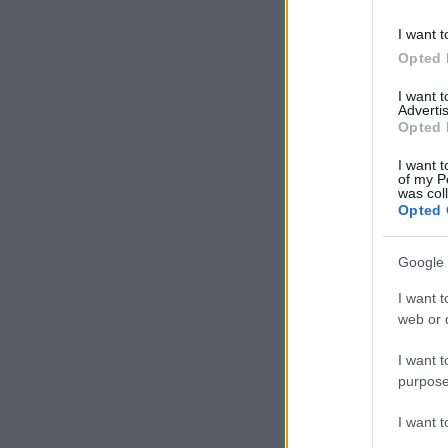
I want t
Opted 
I want 
Advertis
Opted 
I want t
of my P
was col
Opted 
Google 
I want t
web or d
I want t
purpose
I want 