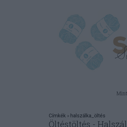
Min
Címkék
»
halszálka_öltés
Öltéstöltés - Halszá