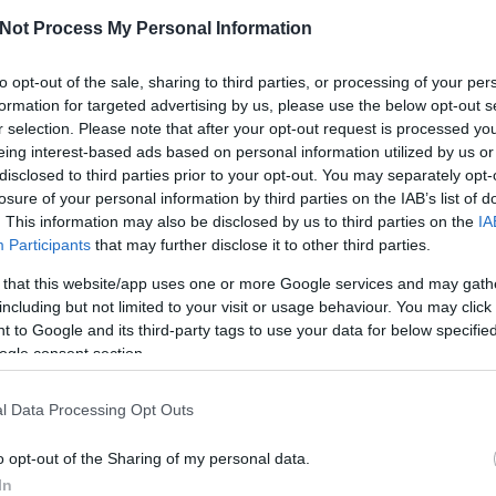
Not Process My Personal Information
to opt-out of the sale, sharing to third parties, or processing of your per
formation for targeted advertising by us, please use the below opt-out s
r selection. Please note that after your opt-out request is processed y
eing interest-based ads based on personal information utilized by us or
disclosed to third parties prior to your opt-out. You may separately opt-
Ka
losure of your personal information by third parties on the IAB’s list of
. This information may also be disclosed by us to third parties on the
IA
Des
Participants
that may further disclose it to other third parties.
Eg
Eza
 that this website/app uses one or more Google services and may gath
Ha
including but not limited to your visit or usage behaviour. You may click 
Ins
 to Google and its third-party tags to use your data for below specifi
Köt
ogle consent section.
Min
Ny
l Data Processing Opt Outs
Ölt
Tan
o opt-out of the Sharing of my personal data.
Fon
In