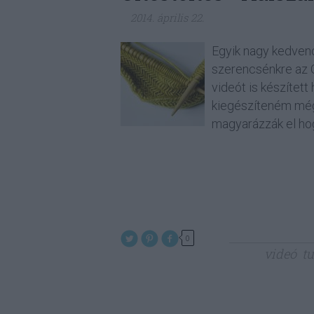
2014. április 22.
Egyik nagy kedve
szerencsénkre az 
videót is készítet
kiegészíteném még 
magyarázzák el h
0
videó
tu