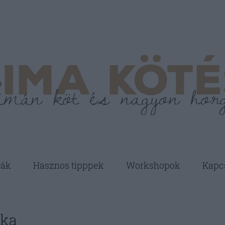
ták
Hasznos tipppek
Workshopok
Kapc
lka