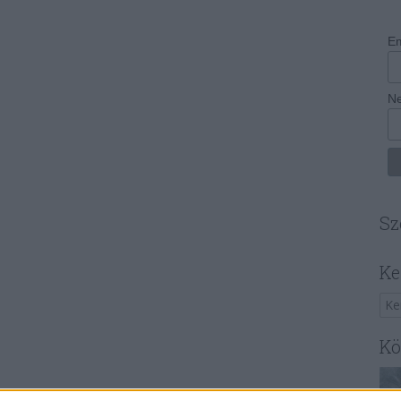
Em
N
Sz
Ke
Kö