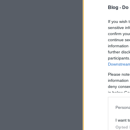
Blog -
Do 
If you wish 
sensitive in
confirm you
continue se
information 
further disc
participants
Downstream 
Please note
information 
deny consent
in below Go
Persona
I want t
Opted 