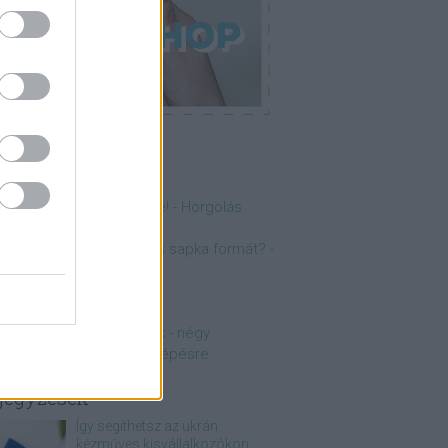
p 5
anulj meg horgolni online! - Horgolás
lapjai lépésről lépésre
ogyan érd el a tökéletes sapka formát? -
nfografika
anulj meg kötni online!
amuszok és papuszok
orgolt minták kezdőknek - négy
gyszerű minta lépésről lépésre
jegyzések
Így segíthetsz az ukrán
kézműves kisvállalkozókon,