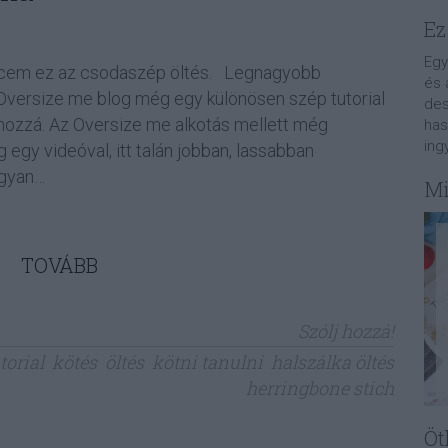
Ez
Egy
ncem ez az csodaszép öltés. Legnagyobb
és 
Oversize me blog még egy különösen szép tutorial
des
t hozzá. Az Oversize me alkotás mellett még
has
ing
egy videóval, itt talán jobban, lassabban
ogyan…
Mi
TOVÁBB
Szólj hozzá!
torial
kötés
öltés
kötni tanulni
halszálka öltés
herringbone stich
Öt