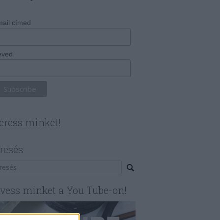
ail címed
eved
eress minket!
resés
vess minket a You Tube-on!