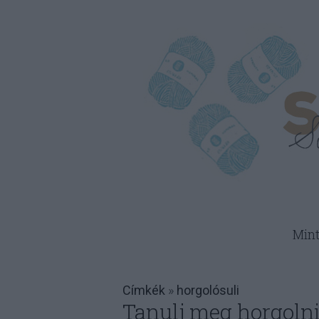
Min
Címkék
»
horgolósuli
Tanulj meg horgolni 