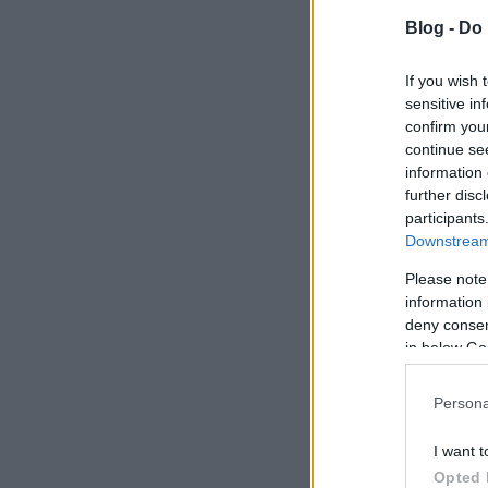
Blog -
Do 
If you wish 
sensitive in
confirm you
continue se
information 
further disc
participants
Downstream 
Please note
information 
deny consent
in below Go
Persona
I want t
Opted 