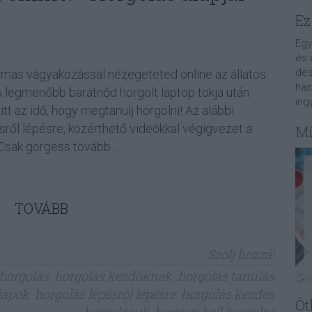
Ez
Egy
és 
des
lmas vágyakozással nézegeteted online az állatos
has
A legmenőbb barátnőd horgolt laptop tokja után
ing
tt az idő, hogy megtanulj horgolni! Az alábbi
ről lépésre, közérthető videókkal végigvezet a
Mi
 Csak görgess tovább…
TOVÁBB
Szólj hozzá!
horgolás
horgolás kezdőknek
horgolás tanulás
lapok
horgolás lépésről lépésre
horgolás kezdés
Öt