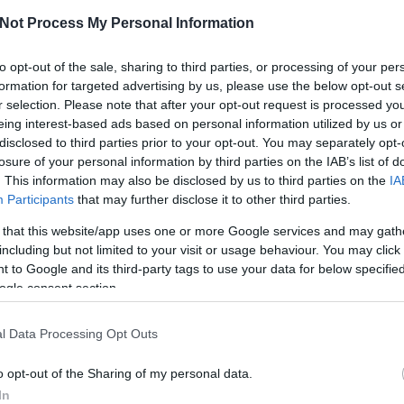
Not Process My Personal Information
to opt-out of the sale, sharing to third parties, or processing of your per
formation for targeted advertising by us, please use the below opt-out s
r selection. Please note that after your opt-out request is processed y
eing interest-based ads based on personal information utilized by us or
disclosed to third parties prior to your opt-out. You may separately opt-
Ka
losure of your personal information by third parties on the IAB’s list of
. This information may also be disclosed by us to third parties on the
IA
Des
Participants
that may further disclose it to other third parties.
Eg
Eza
 that this website/app uses one or more Google services and may gath
Ha
including but not limited to your visit or usage behaviour. You may click 
Ins
 to Google and its third-party tags to use your data for below specifi
Köt
ogle consent section.
Min
Ny
l Data Processing Opt Outs
Ölt
Tan
o opt-out of the Sharing of my personal data.
Fon
In