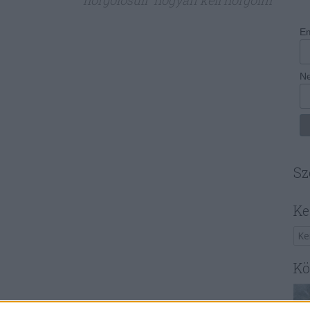
horgolósuli
hogyan kell horgolni
Em
N
Sz
Ke
Kö