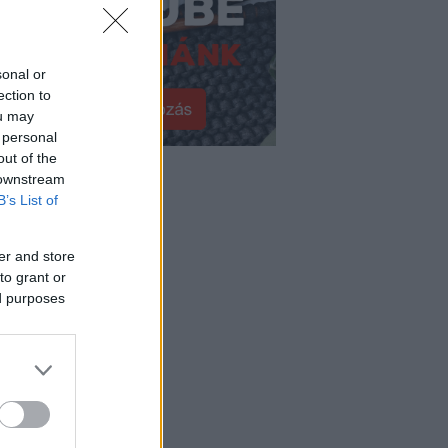
sonal or
ection to
ou may
 personal
out of the
tegóriák
 downstream
B’s List of
ignerek
yebek
miénk!
er and store
sznos
to grant or
pirációk
ed purposes
őceleb!
ták
úz
éstöltés
ulj valami újat!
almánia