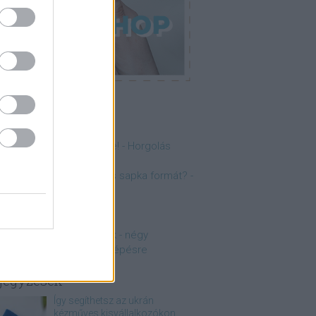
p 5
anulj meg horgolni online! - Horgolás
lapjai lépésről lépésre
ogyan érd el a tökéletes sapka formát? -
nfografika
anulj meg kötni online!
amuszok és papuszok
orgolt minták kezdőknek - négy
gyszerű minta lépésről lépésre
jegyzések
Így segíthetsz az ukrán
kézműves kisvállalkozókon,