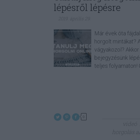
lépésről lépésre
2019. április 29.
Már évek óta fájda
horgolt mintákat? 
vágyakozol? Akkor i
bejegyzésünk lépés
teljes folyamaton!
0
videó
horgolás a