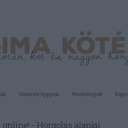
ták
Hasznos tipppek
Workshopok
Kapc
online! - Horgolás alapjai