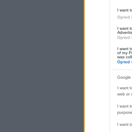
I want t
Opted 
I want 
Advertis
Opted 
I want t
of my P
was col
Opted 
Google 
I want t
web or d
I want t
purpose
I want 