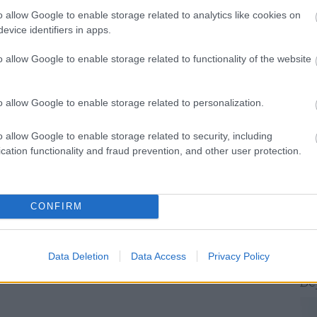
o allow Google to enable storage related to analytics like cookies on
evice identifiers in apps.
o allow Google to enable storage related to functionality of the website
o allow Google to enable storage related to personalization.
To
o allow Google to enable storage related to security, including
T
cation functionality and fraud prevention, and other user protection.
a
H
I
T
CONFIRM
M
H
e
Data Deletion
Data Access
Privacy Policy
Be