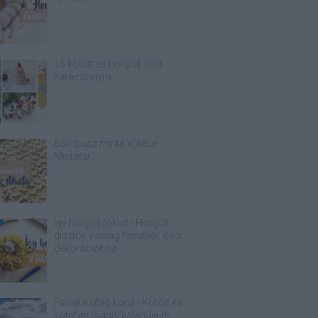
15 kötött és horgolt ötlet
karácsonyra
Bambusz minta kötése -
Mintatár
Így horgolj tököt! - Horgolt
dísztök vastag fonalból, őszi
dekorációhoz
Fonal a világ körül - Kötött és
kötetlen Izlandi kalandjaim