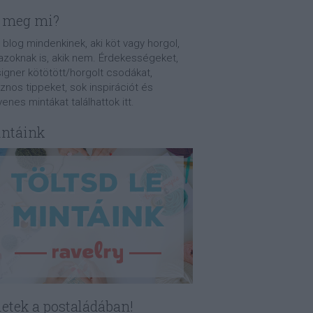
 meg mi?
 blog mindenkinek, aki köt vagy horgol,
azoknak is, akik nem. Érdekességeket,
igner kötötött/horgolt csodákat,
znos tippeket, sok inspirációt és
yenes mintákat találhattok itt.
ntáink
letek a postaládában!